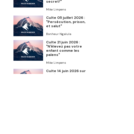
secret!"
Mike Limpens
Culte 05 juillet 2026 :
"Persécution, prison,
et salut"
Bonheur Ngalula
Culte 21 juin 2026 :
"N'élevez pas votre
enfant comme les
païens"
Mike Limpens
Culte 14 juin 2026 sur
Genèse 6:5-22
Charles de Roemer
Culte 07 juin 2026 :
"Conviction,
confession, pardon"
Bonheur Ngalula
Culte 24 mai 2026 :
"Le baptême du Saint-
Esprit"