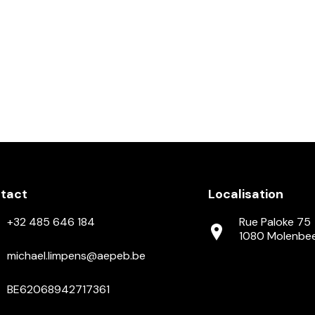
tact
Localisation
+32 485 646 184
Rue Paloke 75
1080 Molenbe
michael.limpens@aepeb.be
BE62068942717361