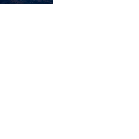
Culte 05 juillet 2026 : "Persécution,
prison, et salut"
Bonheur Ngalula
Culte 21 juin 2026 : "N'élevez pas votre
enfant comme les païens"
Mike Limpens
Culte 14 juin 2026 sur Genèse 6:5-22
Charles de Roemer
Culte 07 juin 2026 : "Conviction,