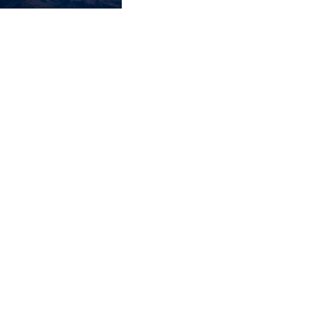
Culte 05 juillet 2026 : "Persécution,
prison, et salut"
Bonheur Ngalula
Culte 21 juin 2026 : "N'élevez pas votre
enfant comme les païens"
Mike Limpens
Culte 14 juin 2026 sur Genèse 6:5-22
Charles de Roemer
Culte 07 juin 2026 : "Conviction,