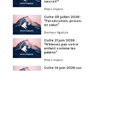
secret!"
Mike Limpens
Culte 05 juillet 2026 :
"Persécution, prison,
et salut"
Bonheur Ngalula
Culte 21 juin 2026 :
"N'élevez pas votre
enfant comme les
païens"
Mike Limpens
Culte 14 juin 2026 sur
Genèse 6:5-22
Charles de Roemer
Culte 07 juin 2026 :
"Conviction,
confession, pardon"
Bonheur Ngalula
Culte 24 mai 2026 :
"Le baptême du Saint-
Esprit"