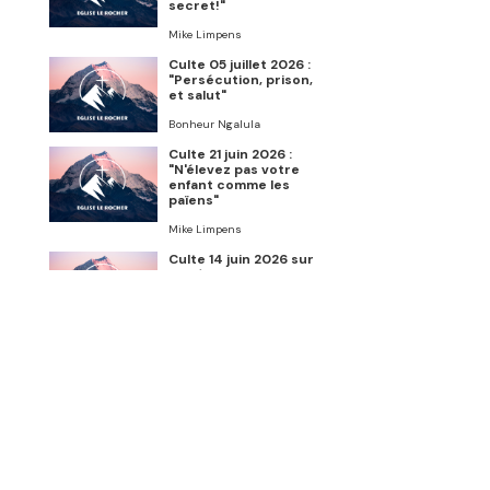
secret!"
Mike Limpens
Culte 05 juillet 2026 :
"Persécution, prison,
et salut"
Bonheur Ngalula
Culte 21 juin 2026 :
"N'élevez pas votre
enfant comme les
païens"
Mike Limpens
Culte 14 juin 2026 sur
Genèse 6:5-22
Charles de Roemer
Culte 07 juin 2026 :
"Conviction,
confession, pardon"
Bonheur Ngalula
Culte 24 mai 2026 :
"Le baptême du Saint-
Esprit"