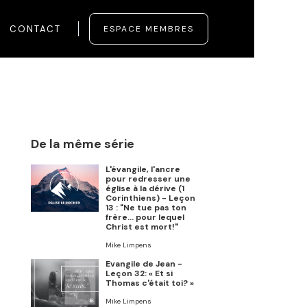
CONTACT
ESPACE MEMBRES
De la même série
L'évangile, l'ancre
pour redresser une
église à la dérive (1
Corinthiens) - Leçon
13 : "Ne tue pas ton
frère… pour lequel
Christ est mort!"
Mike Limpens
Evangile de Jean -
Leçon 32: « Et si
Thomas c'était toi? »
Mike Limpens