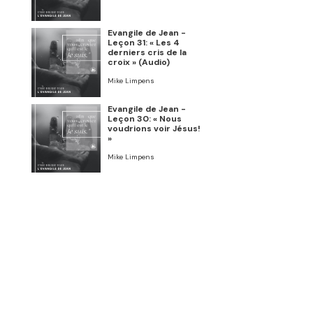
Evangile de Jean -
Leçon 31: « Les 4
derniers cris de la
croix » (Audio)
Mike Limpens
Evangile de Jean -
Leçon 30: « Nous
voudrions voir Jésus!
»
Mike Limpens
Evangile de Jean -
Leçon 29: « Offrir le
meilleur! »
Mike Limpens
Evangile de Jean -
Leçon 28: « Une
conscience
anesthésiée » (Audio)
Mike Limpens