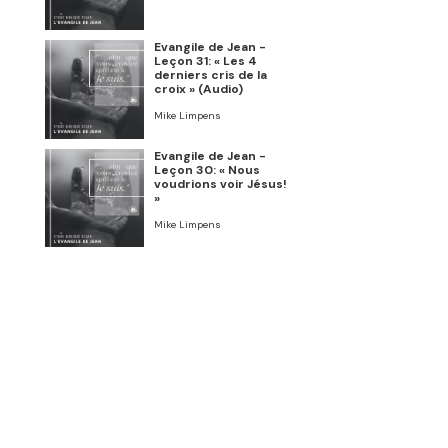
Evangile de Jean -
Leçon 31: « Les 4
derniers cris de la
croix » (Audio)
Mike Limpens
Evangile de Jean -
Leçon 30: « Nous
voudrions voir Jésus!
»
Mike Limpens
Evangile de Jean -
Leçon 29: « Offrir le
meilleur! »
Mike Limpens
Evangile de Jean -
Leçon 28: « Une
conscience
anesthésiée » (Audio)
Mike Limpens