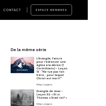
CONTACT
ESPACE MEMBRES
De la même série
L'évangile, l'ancre
pour redresser une
église à la dérive (1
Corinthiens) - Leçon
13 : "Ne tue pas ton
frère… pour lequel
Christ est mort!"
Mike Limpens
Evangile de Jean -
Leçon 32: « Et si
Thomas c'était toi? »
Mike Limpens