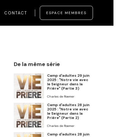
CONTACT
ESPACE MEMBRES
De la même série
Camp d'adultes 29 juin
2025 : "Notre vie avec
le Seigneur dans la
Prière" (Partie 3)
Charles de Roemer
Camp d'adultes 28 juin
2025 : "Notre vie avec
le Seigneur dans la
Prière" (Partie 2)
Charles de Roemer
Camp d'adultes 28 juin